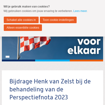
Spring
Wil je gebruik maken van cookies?
naar
Wij gebruiken cookies om jouw ervaring te verbeteren.
Lees meer
.
MENU
Spring
naar
Noord-Brabant
de
Schakel alle cookies in
Toon cookie-instellingen
inhoud
Spring
Alleen essentiële cookies
naar
het
hoofdmenu
Bijdrage Henk van Zelst bij de
Zoeken:
Zoeken
behandeling van de
Perspectiefnota 2023