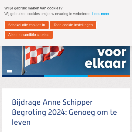
Spring
Wil je gebruik maken van cookies?
naar
Wij gebruiken cookies om jouw ervaring te verbeteren.
Lees meer
.
MENU
Spring
naar
Noord-Brabant
de
Schakel alle cookies in
Toon cookie-instellingen
inhoud
Spring
Alleen essentiële cookies
naar
het
hoofdmenu
Bijdrage Anne Schipper
Zoeken:
Zoeken
Begroting 2024: Genoeg om te
leven